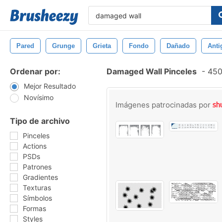
Pared
Grunge
Grieta
Fondo
Dañado
Anti
Ordenar por:
Damaged Wall Pinceles
-
450 
Mejor Resultado
Novísimo
Imágenes patrocinadas por
Tipo de archivo
Pinceles
Actions
PSDs
Patrones
Gradientes
Texturas
Símbolos
Formas
Styles