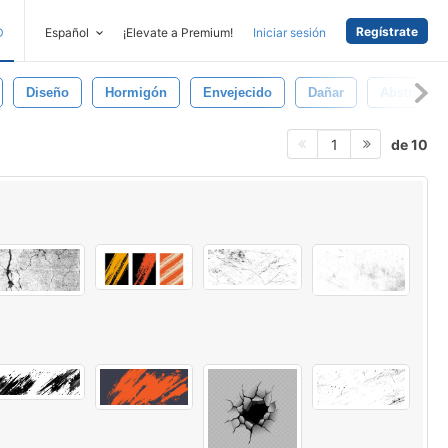
Regístrate
D
Español
¡Elevate a Premium!
Iniciar sesión
Diseño
Hormigón
Envejecido
Dañar
Abstracto
de 10
1