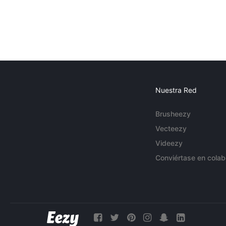
Nuestra Red
Brusheezy
Vecteezy
Videezy
Conviértase en colab