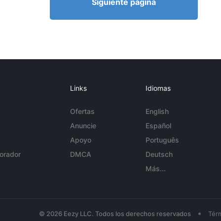
Siguiente página
Links
Idiomas
Ofertas
English
Anuncie
Español
Apoyo
Português
orador
DMCA
Deutsch
Más...
•
© 2026 Eezy LLC. Todos los derechos reservados
Tér