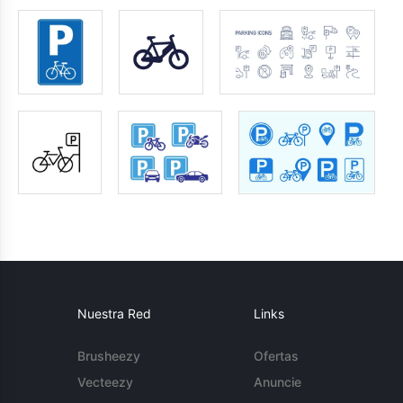
Nuestra Red
Links
Brusheezy
Ofertas
Vecteezy
Anuncie