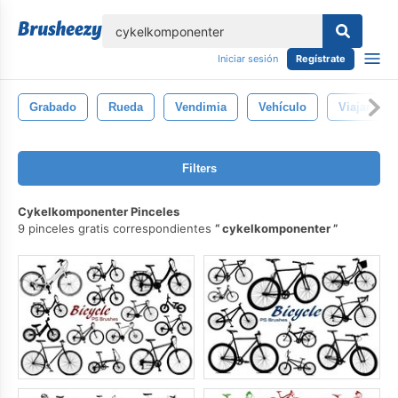
lose
Iniciar sesión
Regístrate
Grabado
Rueda
Vendimia
Vehículo
Viajar
Filters
Cykelkomponenter Pinceles
9 pinceles gratis correspondientes
cykelkomponenter