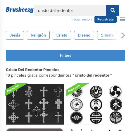
lose
Iniciar sesión
Regístrate
Jesús
Religión
Cristo
Diseño
Silueta
Col
Filters
Cristo Del Redentor Pinceles
16 pinceles gratis correspondientes
cristo del redentor