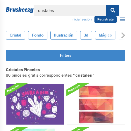
lose
Iniciar sesión
Regístrate
Cristal
Fondo
Ilustración
3d
Mágico
Obje
Filters
Cristales Pinceles
80 pinceles gratis correspondientes
cristales