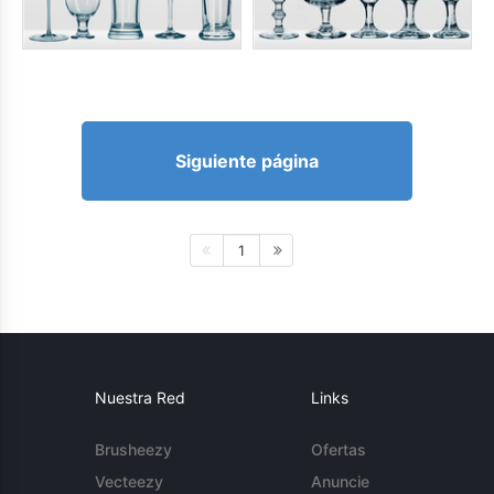
Siguiente página
1
Nuestra Red
Links
Brusheezy
Ofertas
Vecteezy
Anuncie