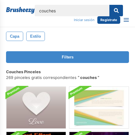
lose
Iniciar sesión
Regístrate
Capa
Estilo
Filters
Couches Pinceles
269 pinceles gratis correspondientes
couches