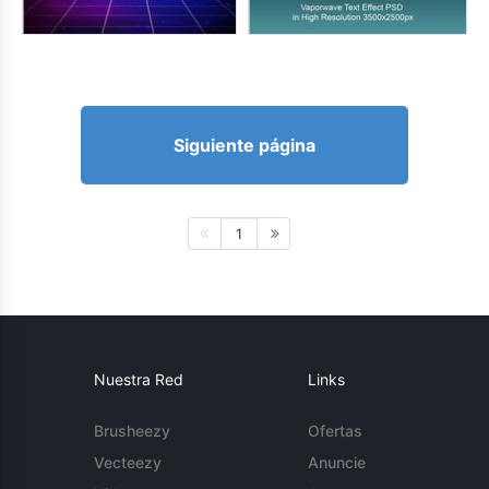
Siguiente página
1
Nuestra Red
Links
Brusheezy
Ofertas
Vecteezy
Anuncie