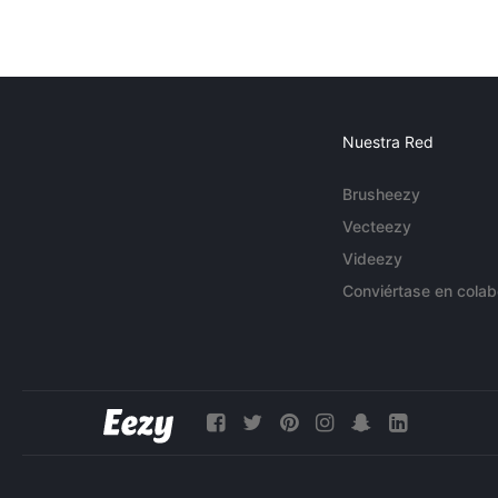
Nuestra Red
Brusheezy
Vecteezy
Videezy
Conviértase en colab