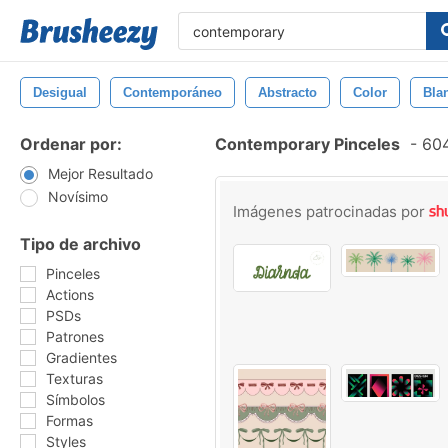
Desigual
Contemporáneo
Abstracto
Color
Bla
Ordenar por:
Contemporary Pinceles
-
604
Mejor Resultado
Novísimo
Imágenes patrocinadas por
Tipo de archivo
Pinceles
Actions
PSDs
Patrones
Gradientes
Texturas
Símbolos
Formas
Styles