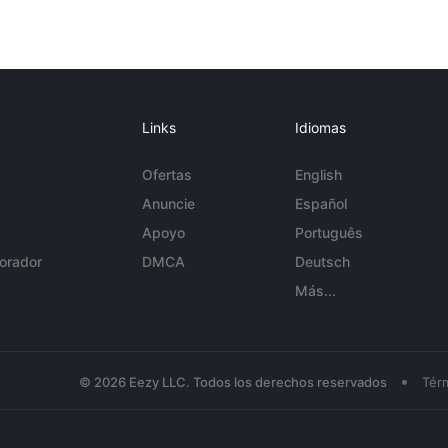
Links
Idiomas
Ofertas
English
Anuncie
Español
Apoyo
Português
orador
DMCA
Deutsch
Más...
•
© 2026 Eezy LLC. Todos los derechos reservados
Tér