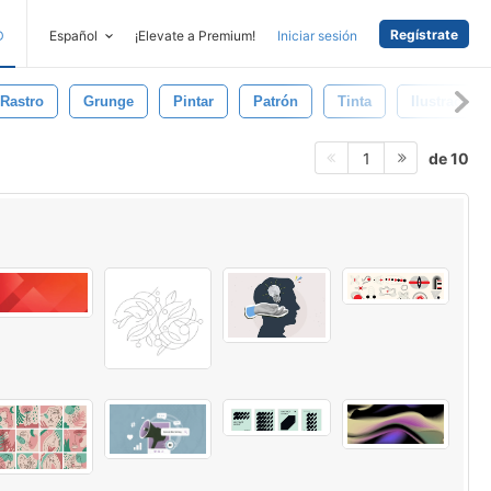
Regístrate
D
Español
¡Elevate a Premium!
Iniciar sesión
Rastro
Grunge
Pintar
Patrón
Tinta
Ilustración
de 10
1