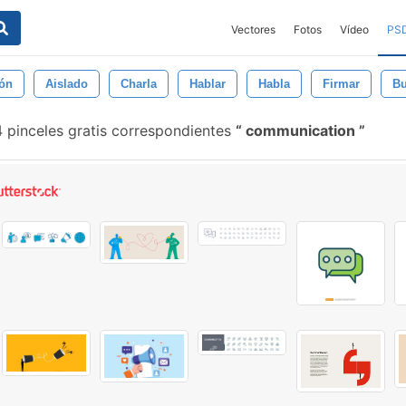
Vectores
Fotos
Vídeo
PS
ión
Aislado
Charla
Hablar
Habla
Firmar
Bu
 pinceles gratis correspondientes
communication