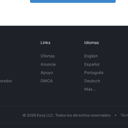
Links
Idiomas
Ofertas
English
Anuncie
Español
Apoyo
Português
orador
DMCA
Deutsch
Más...
•
© 2026 Eezy LLC. Todos los derechos reservados
Tér