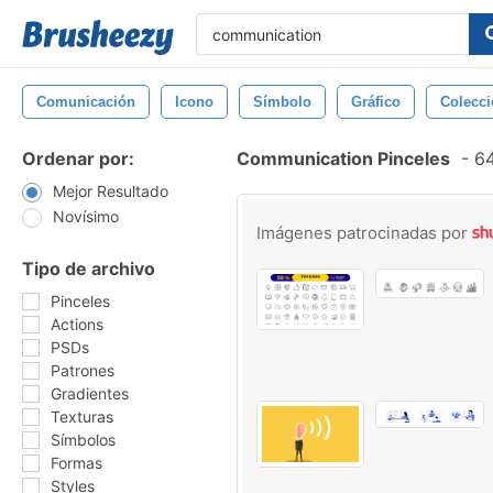
Comunicación
Icono
Símbolo
Gráfico
Colecc
Ordenar por:
Communication Pinceles
-
64
Mejor Resultado
Novísimo
Imágenes patrocinadas por
Tipo de archivo
Pinceles
Actions
PSDs
Patrones
Gradientes
Texturas
Símbolos
Formas
Styles