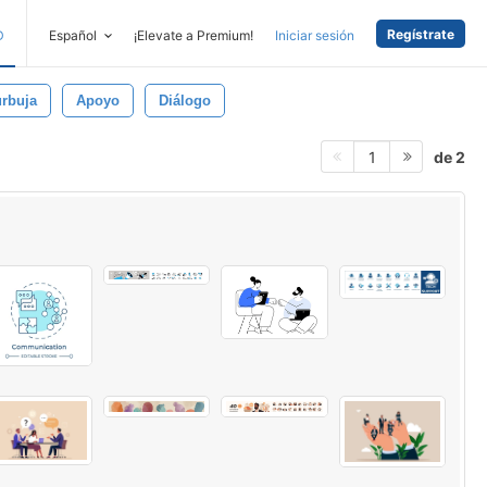
Regístrate
D
Español
¡Elevate a Premium!
Iniciar sesión
rbuja
Apoyo
Diálogo
de 2
1