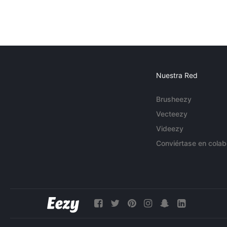
Nuestra Red
Brusheezy
Vecteezy
Videezy
Conviértase en colab