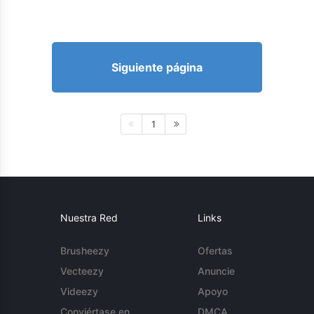
Siguiente página
1
Nuestra Red
Links
Brusheezy
Ofertas
Vecteezy
Anuncie
Videezy
Apoyo
Conviértase en
DMCA