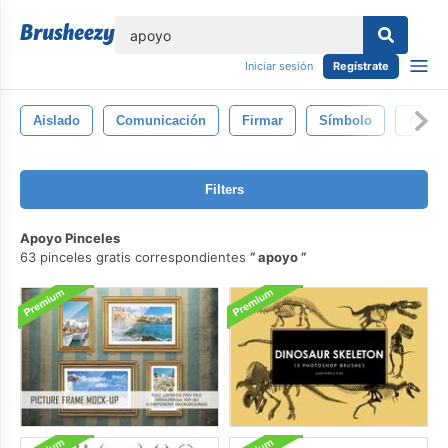
lose
Iniciar sesión
Regístrate
Aislado
Comunicación
Firmar
Símbolo
Ayuda
Filters
Apoyo Pinceles
63 pinceles gratis correspondientes
apoyo