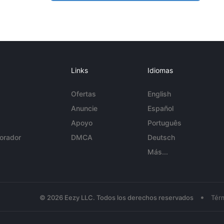
Links
Idiomas
Ofertas
English
Anuncie
Español
Apoyo
Português
orador
DMCA
Deutsch
Más...
•
© 2026 Eezy LLC. Todos los derechos reservados
Tér