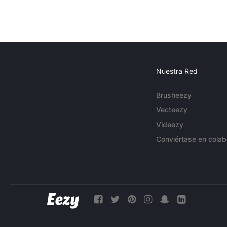
Nuestra Red
Brusheezy
Vecteezy
Videezy
Conviértase en colab