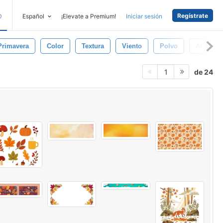
Regístrate
D
Español
¡Elevate a Premium!
Iniciar sesión
Primavera
Color
Textura
Viento
Polvo
Al Aire L
de 24
1