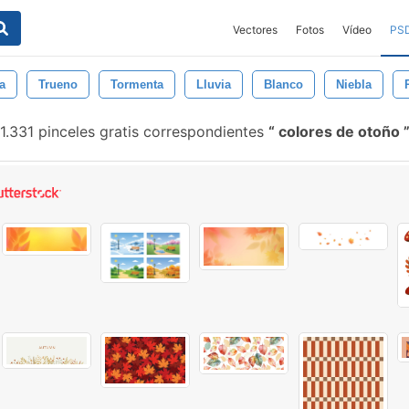
Vectores
Fotos
Vídeo
PS
a
Trueno
Tormenta
Lluvia
Blanco
Niebla
1.331 pinceles gratis correspondientes
colores de otoño