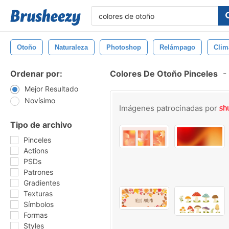
Otoño
Naturaleza
Photoshop
Relámpago
Clim
Ordenar por:
Colores De Otoño Pinceles
-
Mejor Resultado
Novísimo
Imágenes patrocinadas por
Tipo de archivo
Pinceles
Actions
PSDs
Patrones
Gradientes
Texturas
Símbolos
Formas
Styles