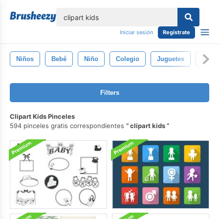
lose
Iniciar sesión
Regístrate
Niños
Bebé
Niño
Colegio
Juguetes
Const
Filters
Clipart Kids Pinceles
594 pinceles gratis correspondientes
clipart kids