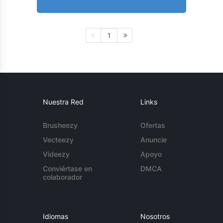
1
Nuestra Red
Links
Brusheezy
Ofertas
Vecteezy
Anuncie
Videezy
Apoyo
Conviértase en
DMCA
colaborador
Idiomas
Nosotros