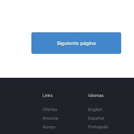
Siguiente página
Links
Idiomas
Ofertas
English
Anuncie
Español
Apoyo
Português