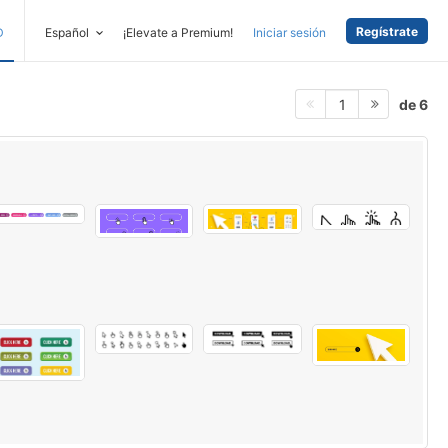
Regístrate
D
Español
¡Elevate a Premium!
Iniciar sesión
de 6
1