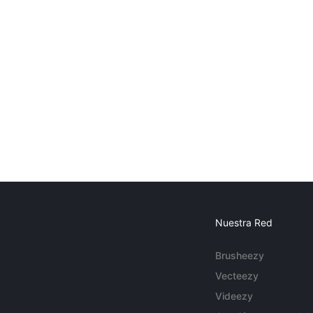
Nuestra Red
Brusheezy
Vecteezy
Videezy