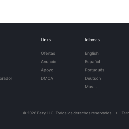
Links
Idiomas
Ofertas
English
Anuncie
Español
Apoyo
Português
orador
DMCA
Deutsch
Más...
•
© 2026 Eezy LLC. Todos los derechos reservados
Tér