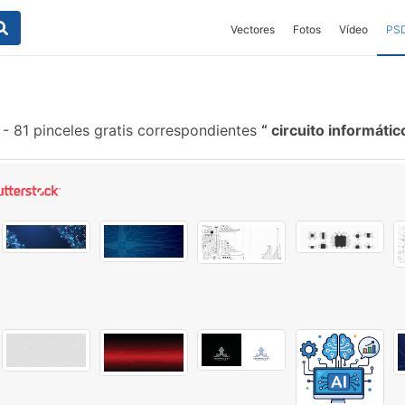
Vectores
Fotos
Vídeo
PS
-
81 pinceles gratis correspondientes
circuito informáti