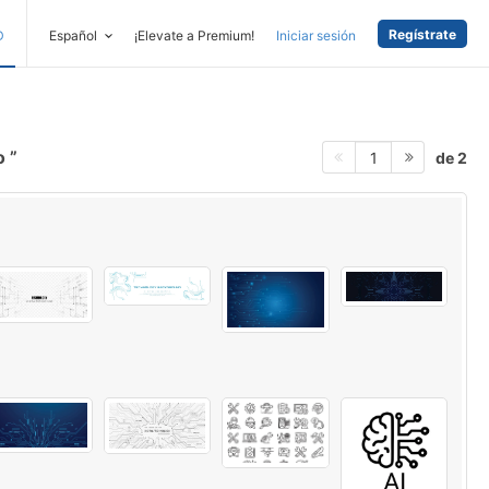
Regístrate
D
Español
¡Elevate a Premium!
Iniciar sesión
co
de 2
1