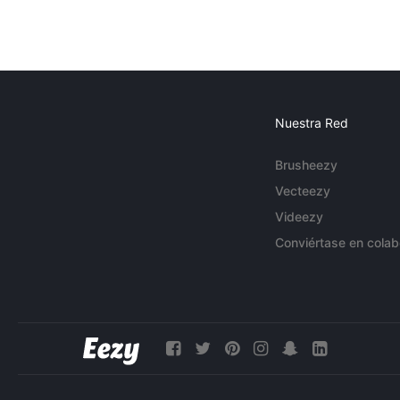
Nuestra Red
Brusheezy
Vecteezy
Videezy
Conviértase en colab