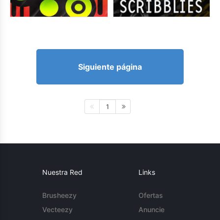
Siguiente página
1
Nuestra Red
Links
Brusheezy
Ofertas
Vecteezy
Anuncie