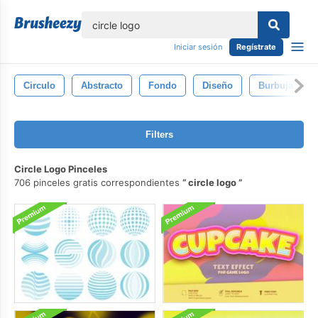
lose
Iniciar sesión
Regístrate
Circulo
Abstracto
Fondo
Diseño
Burbuja
Filters
Circle Logo Pinceles
706 pinceles gratis correspondientes
circle logo