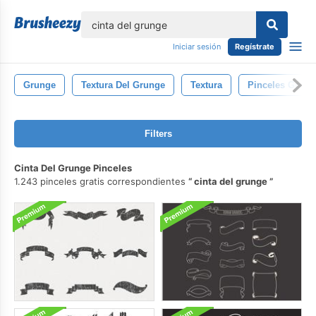
lose
Iniciar sesión
Regístrate
Grunge
Textura Del Grunge
Textura
Pinceles Grung
Filters
Cinta Del Grunge Pinceles
1.243 pinceles gratis correspondientes
cinta del grunge