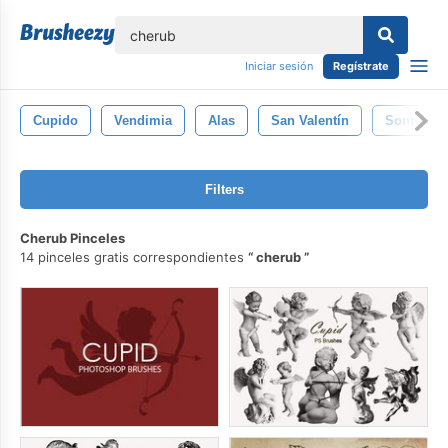
lose
Iniciar sesión
Regístrate
Cupido
Vendimia
Alas
San Valentín
Sonreír
Filters
Cherub Pinceles
14 pinceles gratis correspondientes
cherub