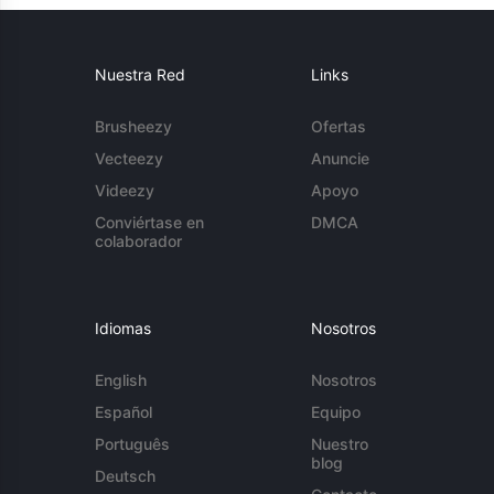
Nuestra Red
Links
Brusheezy
Ofertas
Vecteezy
Anuncie
Videezy
Apoyo
Conviértase en
DMCA
colaborador
Idiomas
Nosotros
English
Nosotros
Español
Equipo
Português
Nuestro
blog
Deutsch