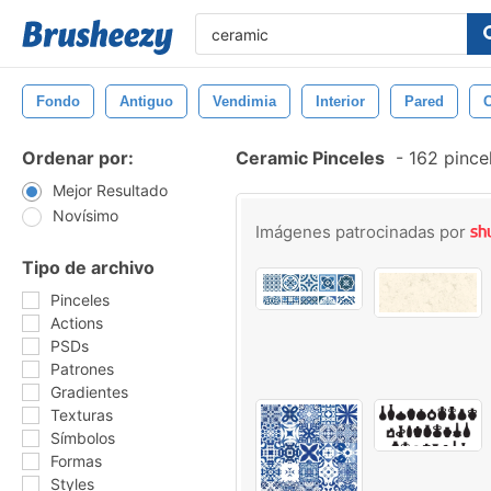
Fondo
Antiguo
Vendimia
Interior
Pared
Ordenar por:
Ceramic Pinceles
-
162 pince
Mejor Resultado
Novísimo
Imágenes patrocinadas por
Tipo de archivo
Pinceles
Actions
PSDs
Patrones
Gradientes
Texturas
Símbolos
Formas
Styles