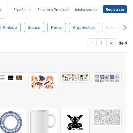
Regístrate
D
Español
¡Elevate a Premium!
Iniciar sesión
l Pintado
Blanco
Pintar
Arquitectura
Naturaleza
de 4
1