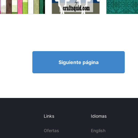
Siguiente página
Links
Idiomas
Ofertas
English