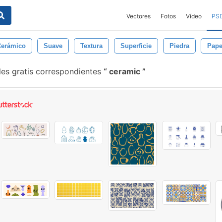
Vectores
Fotos
Vídeo
PS
Cerámico
Suave
Textura
Superficie
Piedra
Pape
les gratis correspondientes
ceramic