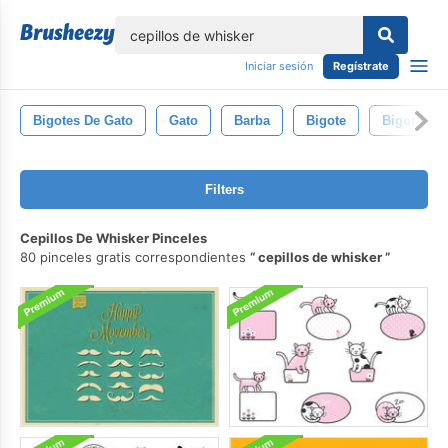
lose
Iniciar sesión
Regístrate
Bigotes De Gato
Gato
Barba
Bigote
Bigotes D
Filters
Cepillos De Whisker Pinceles
80 pinceles gratis correspondientes
cepillos de whisker