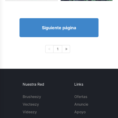
Siguiente página
1
Nuestra Red
Links
Brusheezy
Ofertas
Vecteezy
Anuncie
Videezy
Apoyo