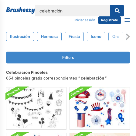
lose
Iniciar sesión
Regístrate
Ilustración
Hermosa
Fiesta
Icono
Oro
Cu
Filters
Celebración Pinceles
654 pinceles gratis correspondientes
celebración