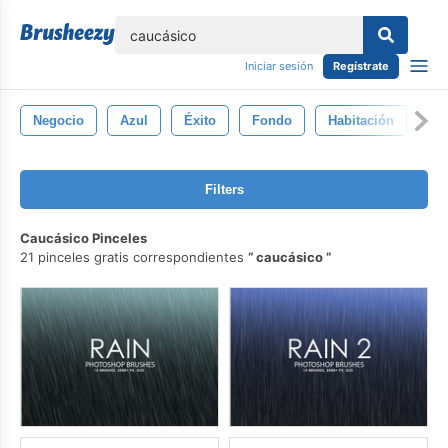
lose
Iniciar sesión
Regístrate
Negocio
Azul
Éxito
Fondo
Habitación
Li
Filters
Caucásico Pinceles
21 pinceles gratis correspondientes
caucásico