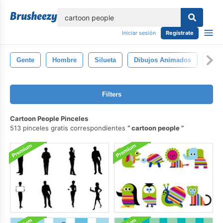
lose
Iniciar sesión
Regístrate
Gente
Hombre
Silueta
Dibujos Animados
Dibu
Filters
Cartoon People Pinceles
513 pinceles gratis correspondientes
cartoon people