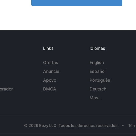
Links
Idiomas
Ofertas
English
Anuncie
Español
Apoyo
Português
orador
DMCA
Deutsch
Más...
•
© 2026 Eezy LLC. Todos los derechos reservados
Tér