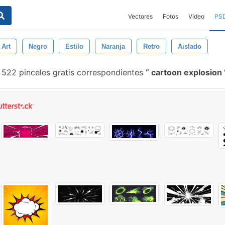
Vectores
Fotos
Vídeo
PS
Art
Negro
Estilo
Naranja
Retro
Aislado
522 pinceles gratis correspondientes
cartoon explosion