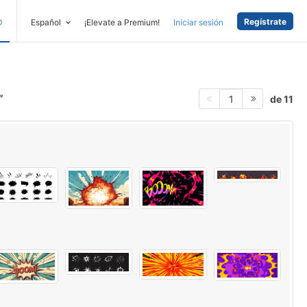
Regístrate
D
Español
¡Elevate a Premium!
Iniciar sesión
de 11
1