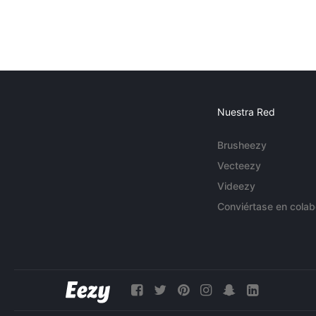
Nuestra Red
Brusheezy
Vecteezy
Videezy
Conviértase en colab