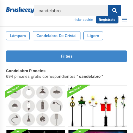
lose
Iniciar sesión
Regístrate
Lámpara
Candelabro De Cristal
Ligero
Filters
Candelabro Pinceles
694 pinceles gratis correspondientes
candelabro