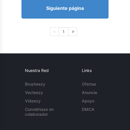
Siguiente página
1
Nuestra Red
Links
Brusheezy
Ofertas
Vecteezy
Anuncie
Videezy
Apoyo
Conviértase en
DMCA
colaborador