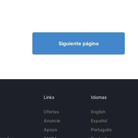
Siguiente página
Links
Idiomas
Ofertas
English
Anuncie
Español
Apoyo
Português