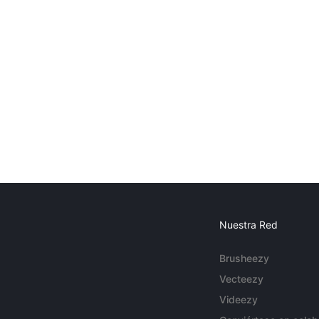
Nuestra Red
Brusheezy
Vecteezy
Videezy