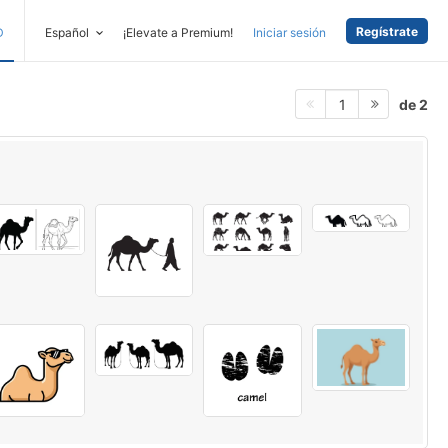
Regístrate
D
Español
¡Elevate a Premium!
Iniciar sesión
de 2
1