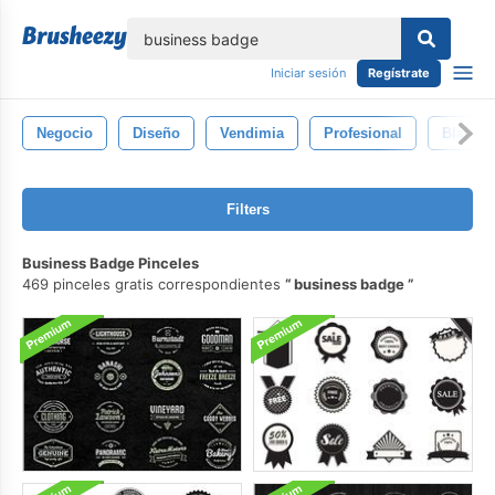
lose
Iniciar sesión
Regístrate
Negocio
Diseño
Vendimia
Profesional
Blanco
Filters
Business Badge Pinceles
469 pinceles gratis correspondientes
business badge