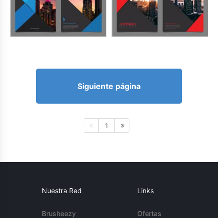
Siguiente página
1
Nuestra Red
Links
Brusheezy
Ofertas