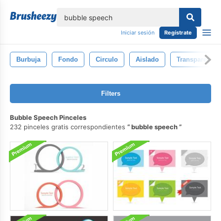
lose
Iniciar sesión
Regístrate
Burbuja
Fondo
Circulo
Aislado
Transparente
Filters
Bubble Speech Pinceles
232 pinceles gratis correspondientes
bubble speech