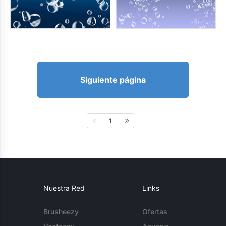
Siguiente página
1
Nuestra Red
Links
Brusheezy
Ofertas