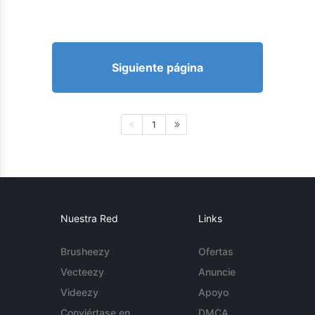
Siguiente página
1
Nuestra Red
Links
Brusheezy
Ofertas
Vecteezy
Anuncie
Videezy
Apoyo
Conviértase en
DMCA