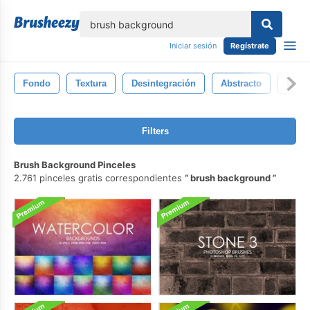
lose
Iniciar sesión
Regístrate
Fondo
Textura
Desintegración
Abstracto
Ilust
Filters
Brush Background Pinceles
2.761 pinceles gratis correspondientes
brush background