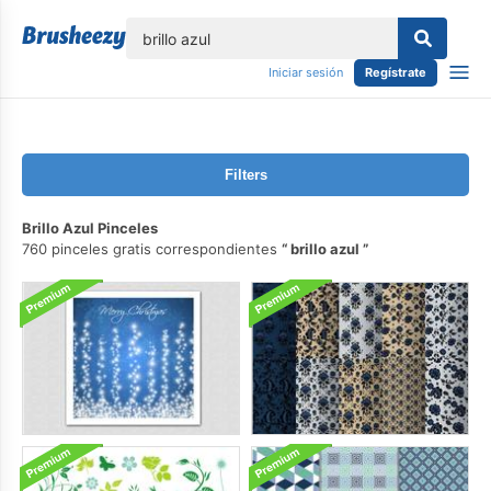
lose
Iniciar sesión
Regístrate
Filters
Brillo Azul Pinceles
760 pinceles gratis correspondientes
brillo azul