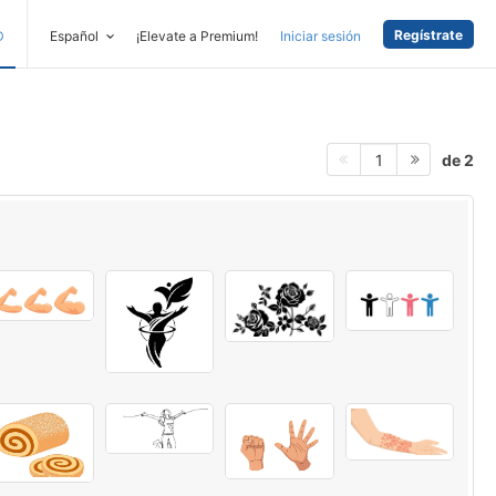
Regístrate
D
Español
¡Elevate a Premium!
Iniciar sesión
de 2
1