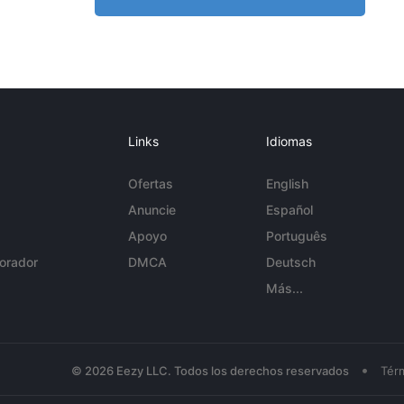
Links
Idiomas
Ofertas
English
Anuncie
Español
Apoyo
Português
orador
DMCA
Deutsch
Más...
•
© 2026 Eezy LLC. Todos los derechos reservados
Tér