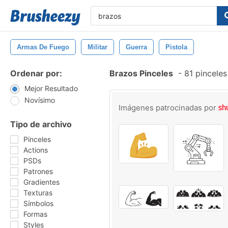
Armas De Fuego
Militar
Guerra
Pistola
Ordenar por:
Brazos Pinceles
-
81 pinceles
Mejor Resultado
Novísimo
Imágenes patrocinadas por
Tipo de archivo
Pinceles
Actions
PSDs
Patrones
Gradientes
Texturas
Símbolos
Formas
Styles