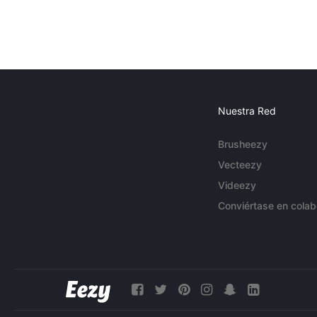
Nuestra Red
Brusheezy
Vecteezy
Videezy
Conviértase en colab