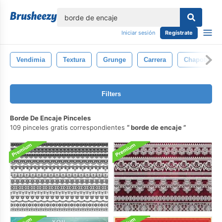
lose
Iniciar sesión
Regístrate
Vendimia
Textura
Grunge
Carrera
Chapoteo
Filters
Borde De Encaje Pinceles
109 pinceles gratis correspondientes
borde de encaje