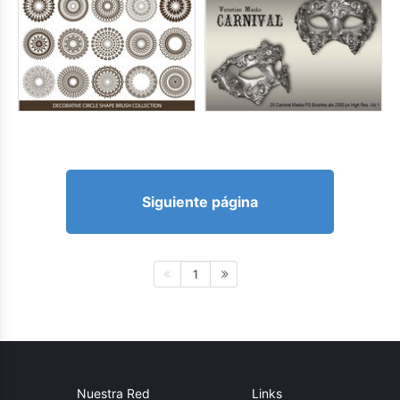
Siguiente página
1
Nuestra Red
Links