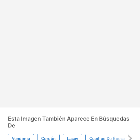
Esta Imagen También Aparece En Búsquedas
De
Vendimia
Cordón
Lacey
Cepillos De Época
T