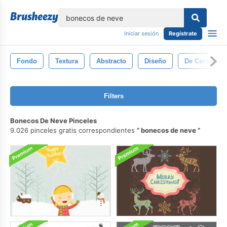
lose
Iniciar sesión
Regístrate
Fondo
Textura
Abstracto
Diseño
De Cerca
Filters
Bonecos De Neve Pinceles
9.026 pinceles gratis correspondientes
bonecos de neve