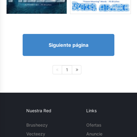
Siguiente página
1
Nuestra Red
Links
Brusheezy
Ofertas
Vecteezy
Anuncie