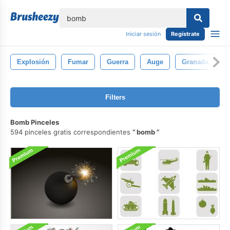
lose
Iniciar sesión
Regístrate
Explosión
Fumar
Guerra
Auge
Granada
Filters
Bomb Pinceles
594 pinceles gratis correspondientes
bomb