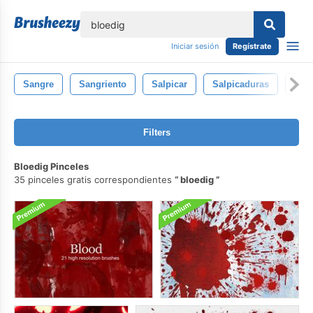
lose
Iniciar sesión
Regístrate
Sangre
Sangriento
Salpicar
Salpicaduras
Got
Filters
Bloedig Pinceles
35 pinceles gratis correspondientes
bloedig