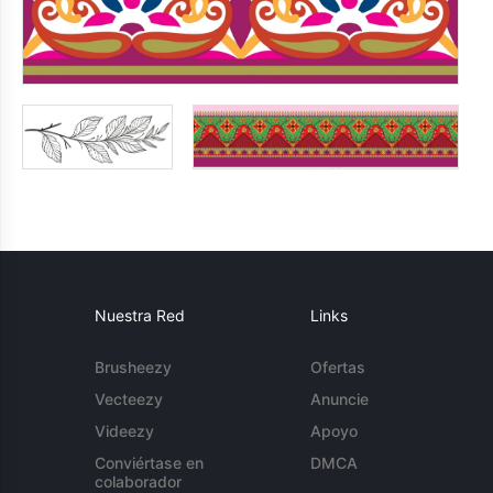
Nuestra Red
Links
Brusheezy
Ofertas
Vecteezy
Anuncie
Videezy
Apoyo
Conviértase en
DMCA
colaborador