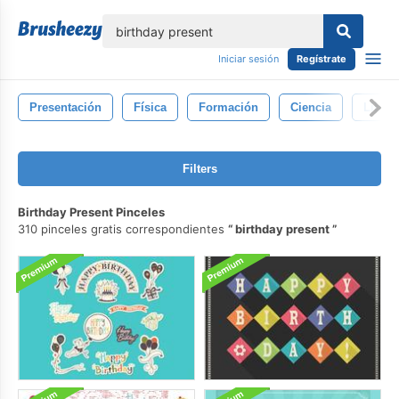
lose
Iniciar sesión
Regístrate
Presentación
Física
Formación
Ciencia
Libro
Filters
Birthday Present Pinceles
310 pinceles gratis correspondientes
birthday present