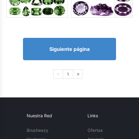
Siguiente página
1
Nuestra Red
Links
Brusheezy
Ofertas