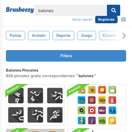
lose
Iniciar sesión
Regístrate
Pelota
Aislado
Deporte
Juego
Circulo
De
Filters
Balones Pinceles
858 pinceles gratis correspondientes
balones