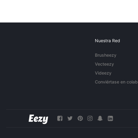
Nuestra Red
Brusheezy
Vecteezy
Videezy
Conviértase en colab