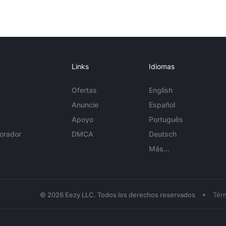
Links
Idiomas
Ofertas
English
Anuncie
Español
Apoyo
Português
orador
DMCA
Deutsch
Más...
•
© 2026 Eezy LLC. Todos los derechos reservados
Tér