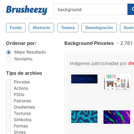
Fondo
Abstracto
Textura
Desintegración
Ilust
Ordenar por:
Background Pinceles
-
2.761 
Mejor Resultado
Novísimo
Imágenes patrocinadas por
Tipo de archivo
Pinceles
Actions
PSDs
Patrones
Gradientes
Texturas
Símbolos
Formas
Styles