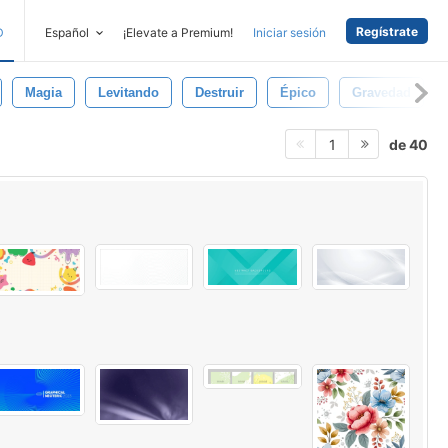
Regístrate
D
Español
¡Elevate a Premium!
Iniciar sesión
Magia
Levitando
Destruir
Épico
Gravedad
de 40
1