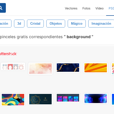
Vectores
Fotos
Vídeo
PS
ración
3d
Cristal
Objetos
Mágico
Imaginación
pinceles gratis correspondientes
background