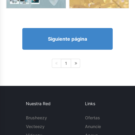
Siguiente página
1
Nuestra Red
Links
Brusheezy
Ofertas
Vecteezy
Anuncie