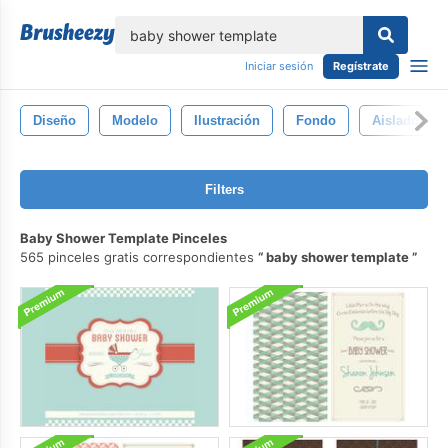
lose
Iniciar sesión
Regístrate
Diseño
Modelo
Ilustración
Fondo
Aislado
Filters
Baby Shower Template Pinceles
565 pinceles gratis correspondientes
baby shower template