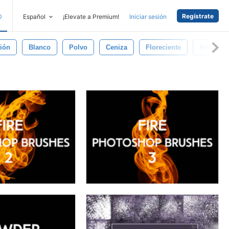
Regístrate
D
Español
¡Elevate a Premium!
Iniciar sesión
ión
Blanco
Polvo
Ceniza
Floreciente
Arriba