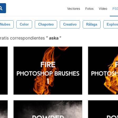
Vectores
Fotos
Vídeo
PS
Nubes
Color
Chapoteo
Creativo
Ráfaga
Explos
ratis correspondientes
aska