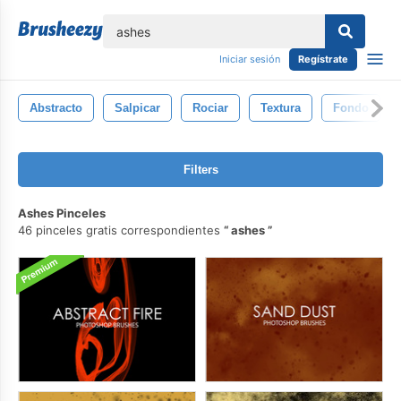
lose
Iniciar sesión
Regístrate
Abstracto
Salpicar
Rociar
Textura
Fondo
Filters
Ashes Pinceles
46 pinceles gratis correspondientes
ashes