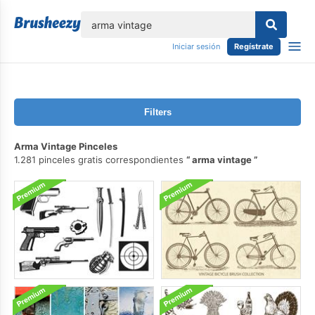
lose
Iniciar sesión
Regístrate
Filters
Arma Vintage Pinceles
1.281 pinceles gratis correspondientes
arma vintage