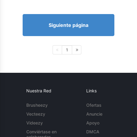
Siguiente página
1
Nuestra Red
Links
Brusheezy
Ofertas
Vecteezy
Anuncie
Videezy
Apoyo
Conviértase en
DMCA
colaborador