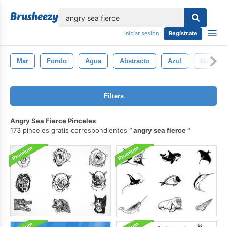
lose
Iniciar sesión
Regístrate
Mar
Fondo
Agua
Abstracto
Azul
Naturale
Filters
Angry Sea Fierce Pinceles
173 pinceles gratis correspondientes
angry sea fierce