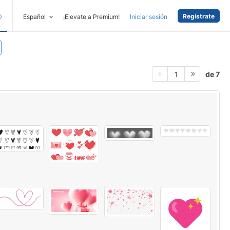
Regístrate
D
Español
¡Elevate a Premium!
Iniciar sesión
de 7
1