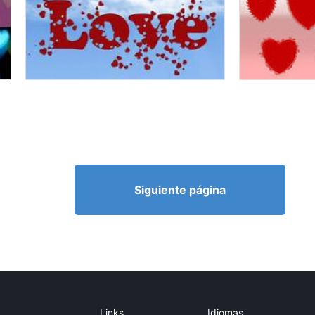
Siguiente página
Links
Idiomas