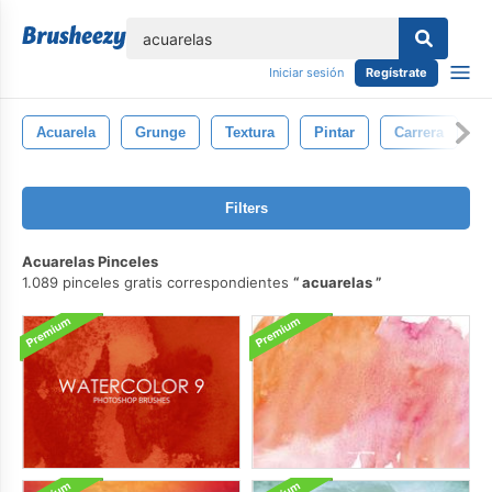
lose
Iniciar sesión
Regístrate
Acuarela
Grunge
Textura
Pintar
Carrera
C
Filters
Acuarelas Pinceles
1.089 pinceles gratis correspondientes
acuarelas