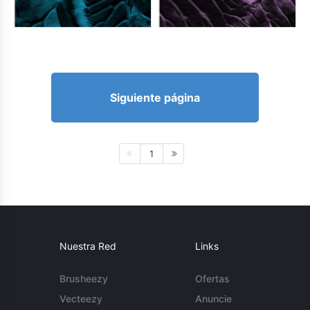
Siguiente página
1
Nuestra Red
Links
Brusheezy
Ofertas
Vecteezy
Anuncie