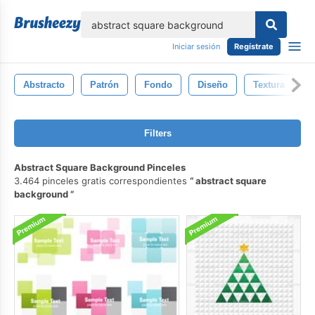
lose
Iniciar sesión
Regístrate
Abstracto
Patrón
Fondo
Diseño
Textura
Filters
Abstract Square Background Pinceles
3.464 pinceles gratis correspondientes
abstract square
background