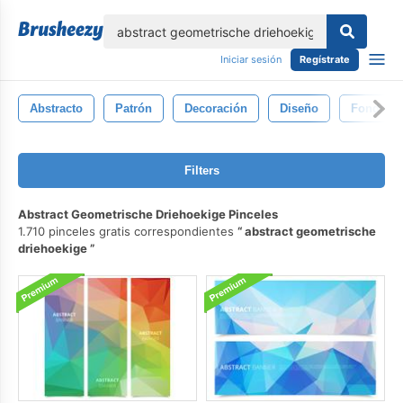
lose
Iniciar sesión
Regístrate
Abstracto
Patrón
Decoración
Diseño
Fondo
Filters
Abstract Geometrische Driehoekige Pinceles
1.710 pinceles gratis correspondientes
abstract geometrische
driehoekige