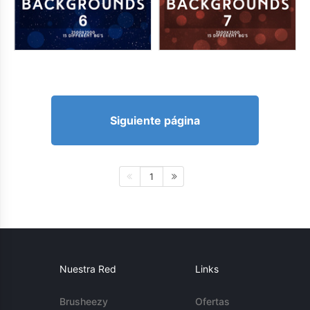
Siguiente página
1
Nuestra Red
Links
Brusheezy
Ofertas