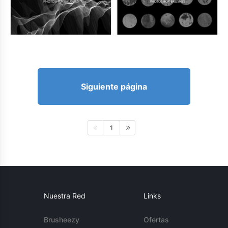
Siguiente página
1
Nuestra Red
Links
Brusheezy
Ofertas