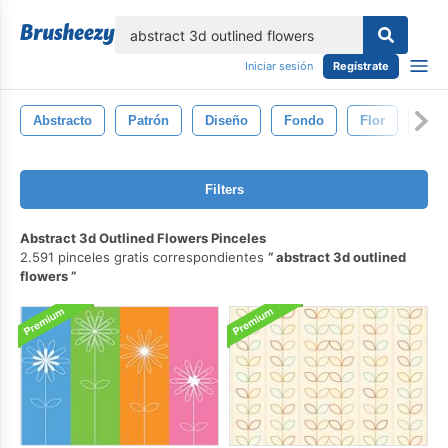
lose
Iniciar sesión
Regístrate
Abstracto
Patrón
Diseño
Fondo
Flor
Col
Filters
Abstract 3d Outlined Flowers Pinceles
2.591 pinceles gratis correspondientes
abstract 3d outlined
flowers