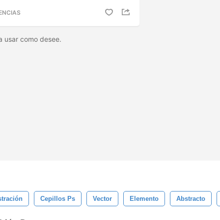
ENCIAS
ra usar como desee.
stración
Cepillos Ps
Vector
Elemento
Abstracto