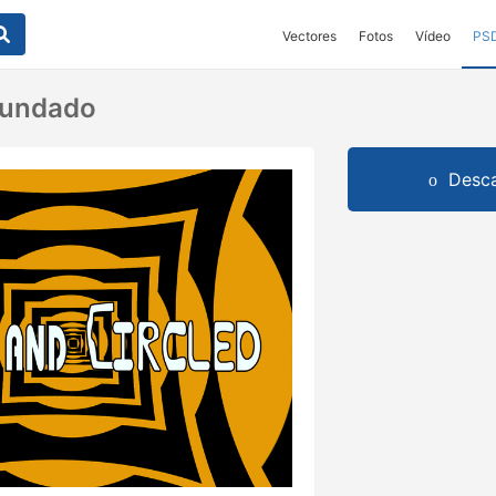
Vectores
Fotos
Vídeo
PS
cundado
Desca