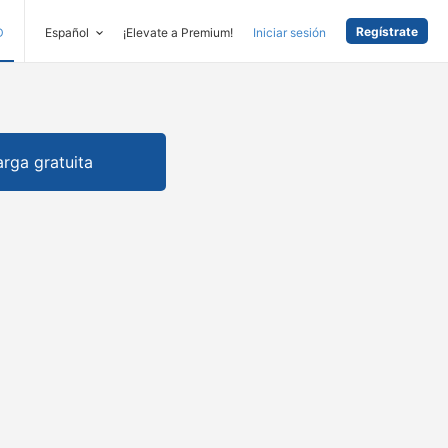
Regístrate
D
Español
¡Elevate a Premium!
Iniciar sesión
rga gratuita