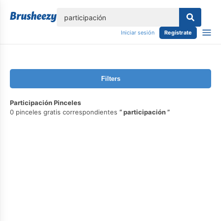
lose
Iniciar sesión
Regístrate
Filters
Participación Pinceles
0 pinceles gratis correspondientes
participación