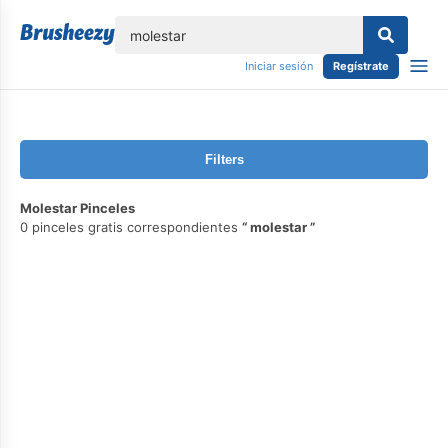
lose
Iniciar sesión
Regístrate
Filters
Molestar Pinceles
0 pinceles gratis correspondientes
molestar