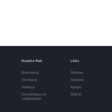
Nuestra Red
Links
Brusheezy
Ofertas
Vecteezy
Anuncie
Videezy
Apoyo
Conviértase en
DMCA
colaborador